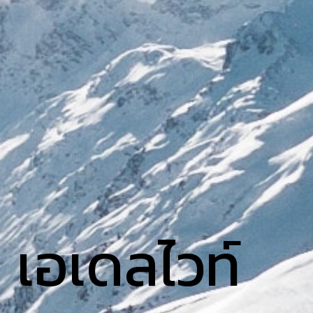
เอเดลไวท์