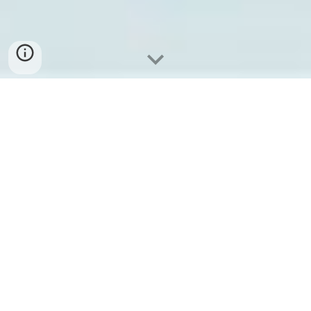
ด้วยเอเดลไวท์การแปรงฟันจะไม่ใช่
เรื่องน่าเบื่ออีกต่อไป
พอกันทีกับการขู่ให้กลัว ใช้ขนมหลอกล่อเพื่อ
โน้มน้าวให้เด็กๆ แปรงฟัน เด็กๆ จะได้เรียนรู้
ผ่านการเล่น แปรงสีฟัน Flosserbrush และ
ยาสีฟัน 7 Früchtli จะช่วยให้เด็กเรียนรู้เรื่องสุข
อนามัยในช่องปากด้วยการเรียนรู้ผ่านระบบการ
เรียนอย่างสนุกสนาน