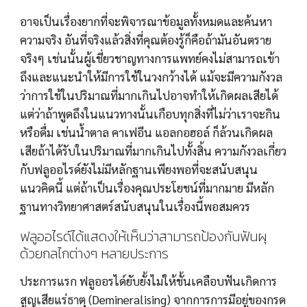
อาจเป็นเรื่องยากที่จะพิจารณาข้อมูลทั้งหมดและค้นหา
ความจริง อันที่จริงแล้วสิ่งที่คุณต้องรู้ก็คือถ้ามันอันตราย
จริงๆ เช่นนั้นผู้เชี่ยวชาญทางการแพทย์คงไม่สามารถเข้า
ถึงและแนะนำให้มีการใช้ในวงกว้างได้ แม้จะมีความกังวล
ว่าการใช้ในปริมาณที่มากเกินไปอาจทำให้เกิดผลเสียได้ 
แต่ว่าถ้าพูดถึงในแนวทางนั้นเกือบทุกสิ่งที่ไม่ว่าเราจะกิน
หรือดื่ม เช่นน้ำตาล คาเฟอีน แอลกอฮอล์ ก็ล้วนเกิดผล
เสียถ้าได้รับในปริมาณที่มากเกินไปทั้งสิ้น ความกังวลเกี่ยว
กับฟลูออไรด์ยังไม่มีหลักฐานเพียงพอที่จะสนับสนุน
แนวคิดนี้ แต่ถ้าเป็นเรื่องคุณประโยชน์ที่มากมาย มีหลัก
ฐานทางวิทยาศาสตร์สนับสนุนในเรื่องนี้พอสมควร
ฟลูออไรด์ได้แสดงให้เห็นว่าสามารถป้องกันฟันผุ
ด้วยกลไกต่างๆ หลายประการ
ประการแรก ฟลูออรได์ยับยั้งไม่ให้ชั้นเคลือบฟันเกิดการ
สูญเสียแร่ธาตุ (Demineralising) จากการการมีอยู่ของกรด