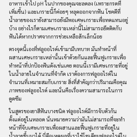
อาหารเข้าไป pH ในปากของคุณจะลดลง (เพราะกรดที่
เพิ่มขึ้น) และเกราะนี้ก็ค่อยๆ หลุดออกจากฟัน โชคดีที่
น้ำลายของเรายังสามารถยังมีพอเศษเกราะเพื่อทดแทนอยู่
บ้าง อย่างไรก็ตามเศษเกราะเหล่านี้ไม่สามารถยึดติดกับ
ฟันได้หากปราศจากการช่วยเหลือสักเล็กน้อย
ตรงจุดนี้เองที่ฟลูออไรด์เข้ามามีบทบาท มันทำหน้าที่
ผสานเศษเกราะเหล่านั้นเข้าด้วยกันและฟื้นฟูเกราะเพื่อ
ทำหน้าที่ปกป้องฟันดังเช่นเคย ตอนนี้เรามีเศษเกราะที่อยู่
ในน้ำลายในจำนวนที่จำกัด เราต้องการฟลูออไรด์ใน
จำนวนที่เหมาะสมกับเกราะ สิ่งที่สำคัญกว่าปริมาณคือคุณ
ภาพของฟลูออไรด์ และนั่นคือเรื่องความสามารถในการ
ดูดซึม
ในสูตรของยาสีฟันบางชนิด ฟลูออไรด์มีการจับตัวกัน
ตั้งแต่อยู่ในหลอด นั่นหมายความว่ามันไม่สามารถที่จะทำ
หน้าที่จับเศษเกราะเพื่อผสานและฟื้นฟูเกราะที่อยู่ใน
น้ำลายขึ้นมาได้ นี่คือเหตุผลที่เราใช้โซเดียมฟลูออไรด์ใน