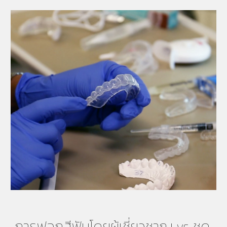
การฟอกสีฟันโดยผู้เชี่ยวชาญ vs ชุด