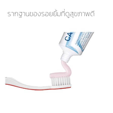
รากฐานของรอยยิ้มที่ดูสุขภาพดี